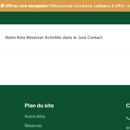
🎁
Offrez une escapade !
Découvrez nos bons cadeaux à offrir
→
Notre Kota
Réserver
Activités dans le Jura
Contact
Plan du site
C
Notre Kota
📞
Réservez
✉