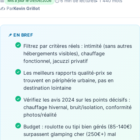
📅
⏱ 6 min de lecture
📝 1 440 mots
Mis à jour le 09/06/2026
✍️ Par
Kevin Grillot
📌 EN BREF
Filtrez par critères réels : intimité (sans autres
hébergements visibles), chauffage
fonctionnel, jacuzzi privatif
Les meilleurs rapports qualité-prix se
trouvent en périphérie urbaine, pas en
destination lointaine
Vérifiez les avis 2024 sur les points décisifs :
chauffage hivernal, bruit/isolation, conformité
photos/réalité
Budget : roulotte ou tipi bien gérés (85-140€)
surpassent glamping cher (250€+) mal