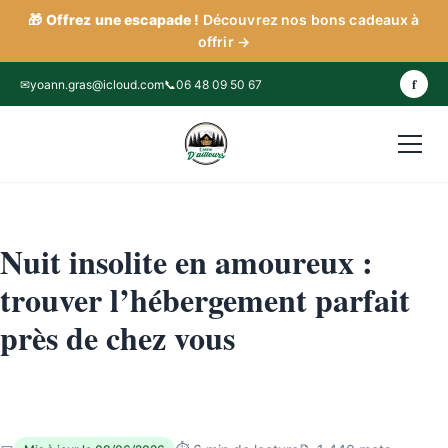
🎁
Offrez une escapade !
Découvrez nos bons cadeaux à
offrir
→
f
✉
yoann.gras@icloud.com
📞
06 48 09 50 67
Nuit insolite en amoureux :
trouver l’hébergement parfait
près de chez vous